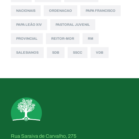
NACIONAIS
ORDENACAO
PAPA FRANCISCO
PAPA LEÃO XIV
PASTORAL JUVENIL
PROVINCIAL
REITOR-MOR
RM
SALESIANOS
SDB
SSCC
VDB
Rua Saraiva de Carvalho, 275