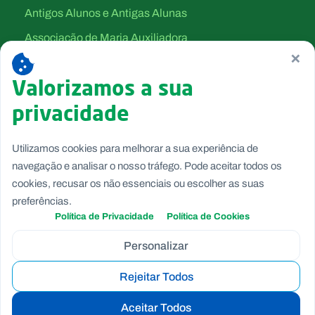
Antigos Alunos e Antigas Alunas
Associação de Maria Auxiliadora
×
Canção Nova
Valorizamos a sua
Filhas de Maria Auxiliadora
privacidade
Salesianos Cooperadores
Salesianos de Dom Bosco
Utilizamos cookies para melhorar a sua experiência de
Voluntárias de Dom Bosco
navegação e analisar o nosso tráfego. Pode aceitar todos os
cookies, recusar os não essenciais ou escolher as suas
preferências.
Política de Privacidade
Política de Cookies
Personalizar
Rejeitar Todos
Copyright © Fundação Salesianos
Canal de Denúncia Interno
|
Politica de Privacidade
|
Politica
Aceitar Todos