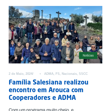
Notícias
2 de Maio, 2024
•
ADMA
,
FS
,
Nacionais
,
SSCC
Família Salesiana realizou
encontro em Arouca com
Cooperadores e ADMA
Com um programa muito cheio, e