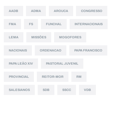
AADB
ADMA
AROUCA
CONGRESSO
FMA
FS
FUNCHAL
INTERNACIONAIS
LEMA
MISSÕES
MOGOFORES
NACIONAIS
ORDENACAO
PAPA FRANCISCO
PAPA LEÃO XIV
PASTORAL JUVENIL
PROVINCIAL
REITOR-MOR
RM
SALESIANOS
SDB
SSCC
VDB