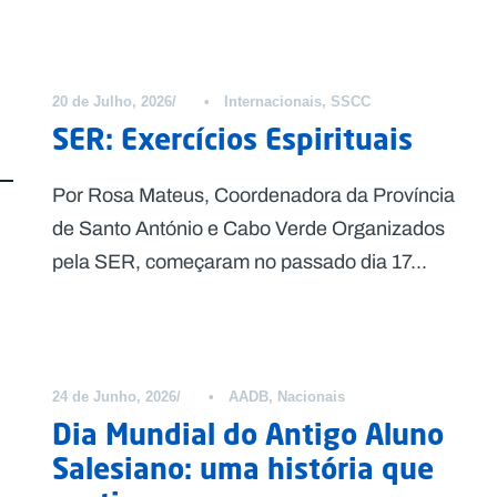
20 de Julho, 2026
•
Internacionais
,
SSCC
SER: Exercícios Espirituais
Por Rosa Mateus, Coordenadora da Província
de Santo António e Cabo Verde Organizados
pela SER, começaram no passado dia 17...
24 de Junho, 2026
•
AADB
,
Nacionais
Dia Mundial do Antigo Aluno
Salesiano: uma história que