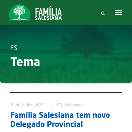
FS
Tema
Notícias
19 de Junho, 2026
•
FS
,
Nacionais
Família Salesiana tem novo
Delegado Provincial