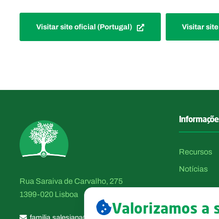
Visitar site oficial (Portugal)
Visitar sit
Informaçõe
Recursos
Notícias
Rua Saraiva de Carvalho, 275
1399-020 Lisboa
Valorizamos a 
familia.salesiana@salesianos.pt