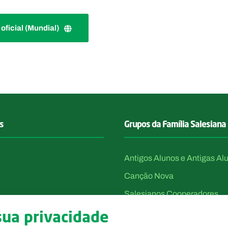
e oficial (Mundial)
s
Grupos da Família Salesiana
Antigos Alunos e Antigas Al
Canção Nova
Salesianos Cooperadores
Voluntárias de Dom Bosco
sua privacidade