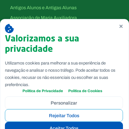
Antigos Alunos e Antigas Alunas
Associação de Maria Auxiliadora
×
Canção Nova
Valorizamos a sua
Filhas de Maria Auxiliadora
privacidade
Salesianos Cooperadores
Salesianos de Dom Bosco
Utilizamos cookies para melhorar a sua experiência de
Voluntárias de Dom Bosco
navegação e analisar o nosso tráfego. Pode aceitar todos os
cookies, recusar os não essenciais ou escolher as suas
preferências.
Política de Privacidade
Política de Cookies
Personalizar
Rejeitar Todos
Copyright © Fundação Salesianos
Canal de Denúncia Interno
|
Politica de Privacidade
|
Politica
Aceitar Todos