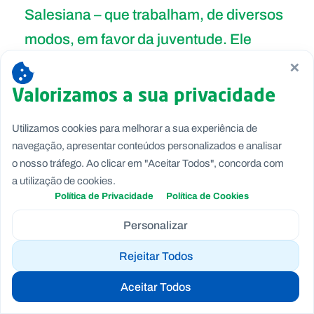
Salesiana – que trabalham, de diversos
modos, em favor da juventude. Ele
×
mesmo fundou, não só, a Sociedade de
São Francisco de Sales (Salesianos de
Valorizamos a sua privacidade
Dom Bosco – SDB), mas também o
Utilizamos cookies para melhorar a sua experiência de
Instituto das Filhas de Maria Auxiliadora
navegação, apresentar conteúdos personalizados e analisar
(FMA), a Associação dos Salesianos
o nosso tráfego. Ao clicar em "Aceitar Todos", concorda com
a utilização de cookies.
Cooperadores (SSCC) e a Associação
Política de Privacidade
Política de Cookies
de Maria Auxiliadora (ADMA). Hoje, a
Personalizar
Família Salesiana compreende 33
Rejeitar Todos
grupos oficialmente reconhecidos num
total de 402.500 membros.
Aceitar Todos