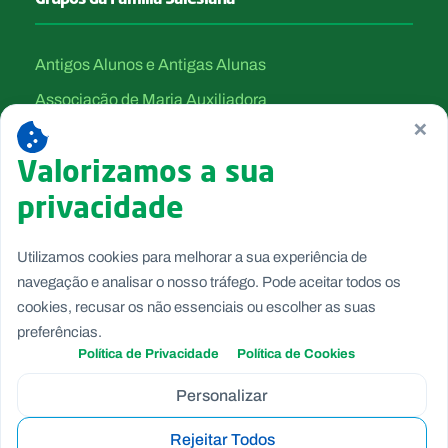
Antigos Alunos e Antigas Alunas
Associação de Maria Auxiliadora
×
Canção Nova
Valorizamos a sua
Filhas de Maria Auxiliadora
privacidade
Salesianos Cooperadores
Salesianos de Dom Bosco
Utilizamos cookies para melhorar a sua experiência de
Voluntárias de Dom Bosco
navegação e analisar o nosso tráfego. Pode aceitar todos os
cookies, recusar os não essenciais ou escolher as suas
preferências.
Política de Privacidade
Política de Cookies
Personalizar
Rejeitar Todos