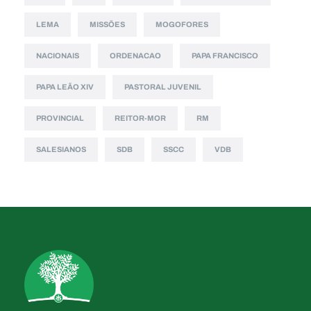
LEMA
MISSÕES
MOGOFORES
NACIONAIS
ORDENACAO
PAPA FRANCISCO
PAPA LEÃO XIV
PASTORAL JUVENIL
PROVINCIAL
REITOR-MOR
RM
SALESIANOS
SDB
SSCC
VDB