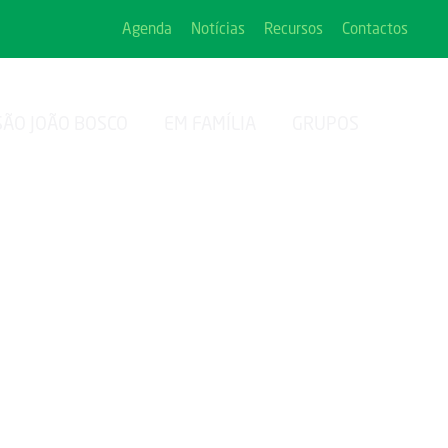
Agenda
Notícias
Recursos
Contactos
SÃO JOÃO BOSCO
EM FAMÍLIA
GRUPOS
uguesa dos Antigos
ndial do Antigo Aluno