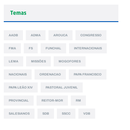
Temas
AADB
ADMA
AROUCA
CONGRESSO
FMA
FS
FUNCHAL
INTERNACIONAIS
LEMA
MISSÕES
MOGOFORES
NACIONAIS
ORDENACAO
PAPA FRANCISCO
PAPA LEÃO XIV
PASTORAL JUVENIL
PROVINCIAL
REITOR-MOR
RM
SALESIANOS
SDB
SSCC
VDB