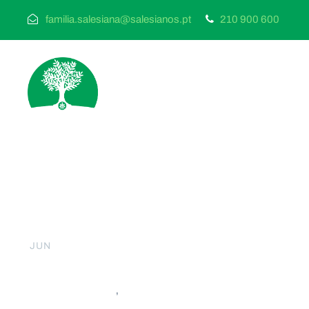
familia.salesiana@salesianos.pt
210 900 600
24
Mensagem do Pres
JUN
Alunos de Dom Bos
AADB
,
NACIONAIS