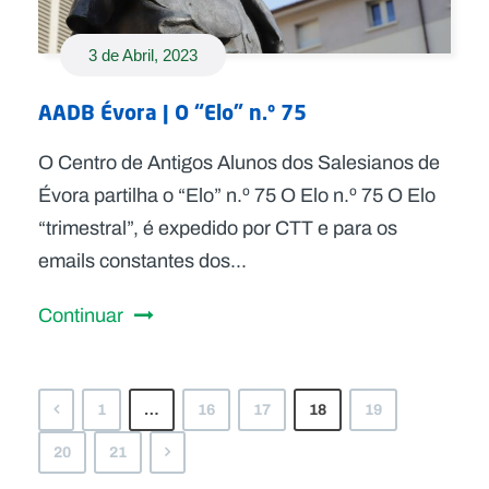
3 de Abril, 2023
AADB Évora | O “Elo” n.º 75
O Centro de Antigos Alunos dos Salesianos de
Évora partilha o “Elo” n.º 75 O Elo n.º 75 O Elo
“trimestral”, é expedido por CTT e para os
emails constantes dos...
Continuar
1
…
16
17
18
19
20
21