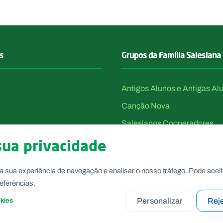
s
Grupos da Família Salesiana
Antigos Alunos e Antigas Al
Canção Nova
Salesianos Cooperadores
Voluntárias de Dom Bosco
sua privacidade
a sua experiência de navegação e analisar o nosso tráfego. Pode aceit
eferências.
Personalizar
Reje
okies