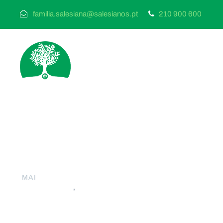
familia.salesiana@salesianos.pt
210 900 600
25
Consultoria Mundi
MAI
FS
,
INTERNACIONAIS