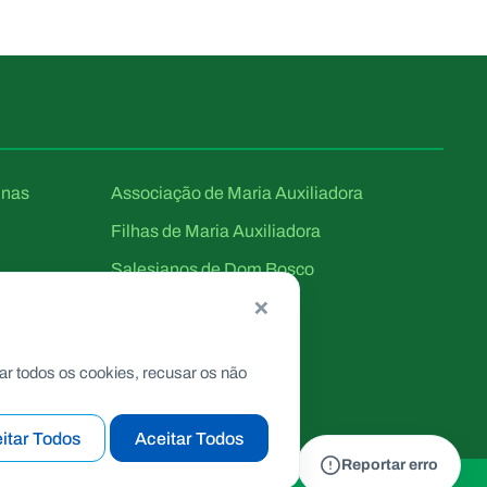
unas
Associação de Maria Auxiliadora
Filhas de Maria Auxiliadora
Salesianos de Dom Bosco
×
ar todos os cookies, recusar os não
itar Todos
Aceitar Todos
Reportar erro