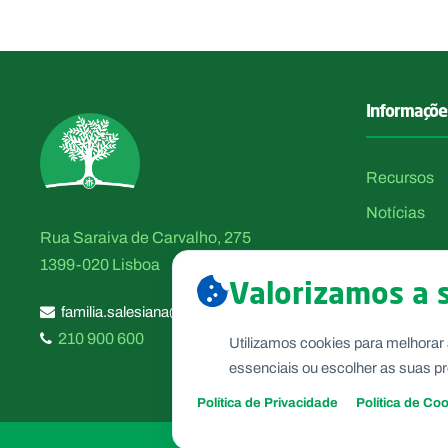
Informaçõe
Recursos
Notícias
Rua Saraiva de Carvalho, 275
1399-020 Lisboa
Valorizamos a 
familia.salesiana@salesianos.pt
210 900 600
Utilizamos cookies para melhorar 
essenciais ou escolher as suas pr
Política de Privacidade
Política de Co