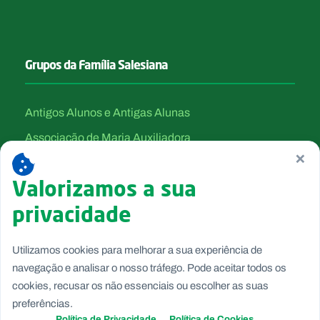
Grupos da Família Salesiana
Antigos Alunos e Antigas Alunas
Associação de Maria Auxiliadora
×
Canção Nova
Valorizamos a sua
Filhas de Maria Auxiliadora
privacidade
Salesianos Cooperadores
Salesianos de Dom Bosco
Utilizamos cookies para melhorar a sua experiência de
Voluntárias de Dom Bosco
navegação e analisar o nosso tráfego. Pode aceitar todos os
cookies, recusar os não essenciais ou escolher as suas
preferências.
Política de Privacidade
Política de Cookies