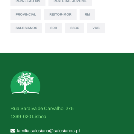
PAPA LEÃO XIV
PASTORAL JUVENIL
PROVINCIAL
REITOR-MOR
RM
SALESIANOS
SDB
SSCC
VDB
Rua Saraiva de Carvalho, 275
1399-020 Lisboa
familia.salesiana@salesianos.pt