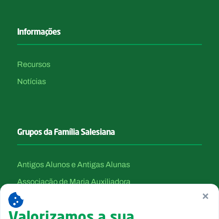
Informações
Recursos
Notícias
Grupos da Família Salesiana
Antigos Alunos e Antigas Alunas
Associação de Maria Auxiliadora
×
Canção Nova
Valorizamos a sua
Filhas de Maria Auxiliadora