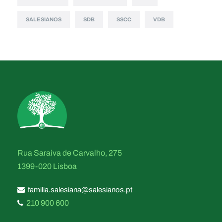
SALESIANOS
SDB
SSCC
VDB
Rua Saraiva de Carvalho, 275
1399-020 Lisboa
familia.salesiana@salesianos.pt
210 900 600