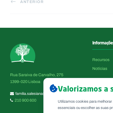
ANTERIOR
Informaçõe
Recursos
Notícias
Rua Saraiva de Carvalho, 275
1399-020 Lisboa
Valorizamos a 
familia.salesiana@salesianos.pt
210 900 600
Utilizamos cookies para melhorar 
essenciais ou escolher as suas pr