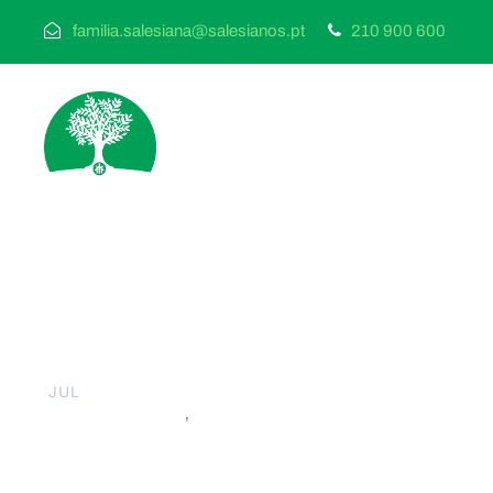
familia.salesiana@salesianos.pt
210 900 600
07
AADB Estoril | Fes
JUL
AADB
,
NACIONAIS