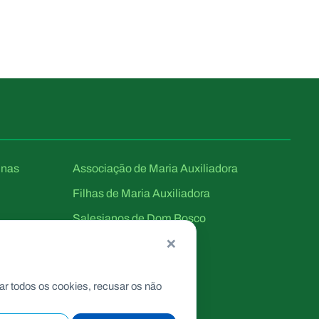
unas
Associação de Maria Auxiliadora
Filhas de Maria Auxiliadora
Salesianos de Dom Bosco
×
ar todos os cookies, recusar os não