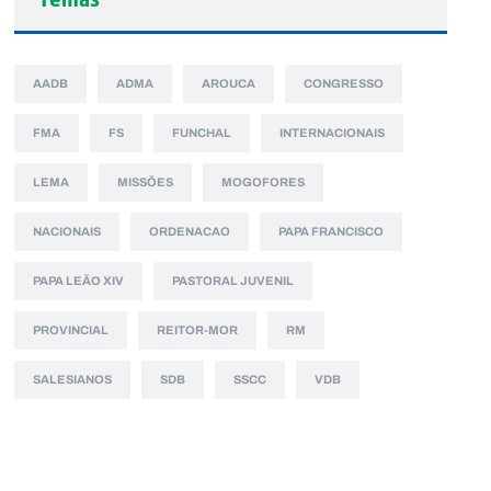
AADB
ADMA
AROUCA
CONGRESSO
FMA
FS
FUNCHAL
INTERNACIONAIS
LEMA
MISSÕES
MOGOFORES
NACIONAIS
ORDENACAO
PAPA FRANCISCO
PAPA LEÃO XIV
PASTORAL JUVENIL
PROVINCIAL
REITOR-MOR
RM
SALESIANOS
SDB
SSCC
VDB