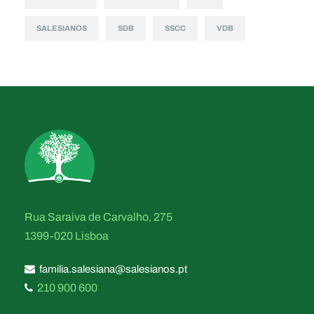
SALESIANOS
SDB
SSCC
VDB
Rua Saraiva de Carvalho, 275
1399-020 Lisboa
familia.salesiana@salesianos.pt
210 900 600