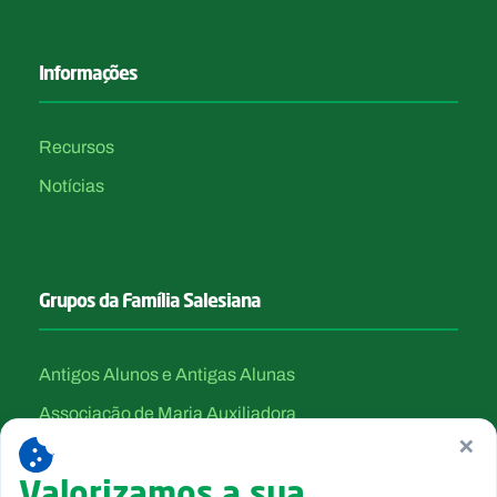
Informações
Recursos
Notícias
Grupos da Família Salesiana
Antigos Alunos e Antigas Alunas
Associação de Maria Auxiliadora
×
Canção Nova
Valorizamos a sua
Filhas de Maria Auxiliadora