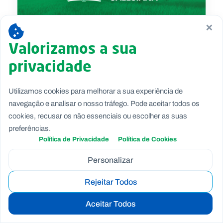
×
Valorizamos a sua
privacidade
TRÊS GERAÇÕES
Utilizamos cookies para melhorar a sua experiência de
Desconheço os detalhes históricos do
navegação e analisar o nosso tráfego. Pode aceitar todos os
nascimento da Associação dos Salesianos
cookies, recusar os não essenciais ou escolher as suas
Cooperadores, do Colégio dos Órfãos do Porto.
preferências.
Mas, no início da década de 60, do século
Política de Privacidade
Política de Cookies
passado, já existiam Cooperadores,
Personalizar
“oficializados” com cartão, feito em cartolina
Rejeitar Todos
azul.
Aceitar Todos