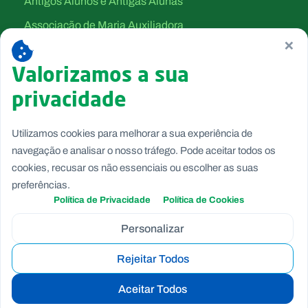
Antigos Alunos e Antigas Alunas
Associação de Maria Auxiliadora
×
Canção Nova
Valorizamos a sua
Filhas de Maria Auxiliadora
privacidade
Salesianos Cooperadores
Salesianos de Dom Bosco
Utilizamos cookies para melhorar a sua experiência de
Voluntárias de Dom Bosco
navegação e analisar o nosso tráfego. Pode aceitar todos os
cookies, recusar os não essenciais ou escolher as suas
preferências.
Política de Privacidade
Política de Cookies
Personalizar
Rejeitar Todos
Copyright © Fundação Salesianos
Canal de Denúncia Interno
|
Politica de Privacidade
|
Politica
Aceitar Todos
de Cookies
|
Termos e Condições