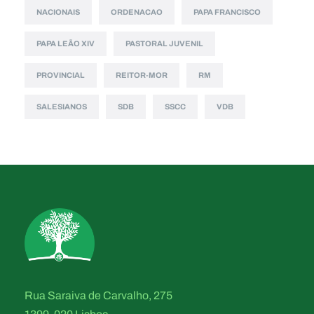
NACIONAIS
ORDENACAO
PAPA FRANCISCO
PAPA LEÃO XIV
PASTORAL JUVENIL
PROVINCIAL
REITOR-MOR
RM
SALESIANOS
SDB
SSCC
VDB
Rua Saraiva de Carvalho, 275