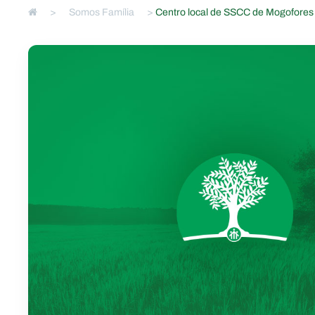
>
Somos Família
>
Centro local de SSCC de Mogofores