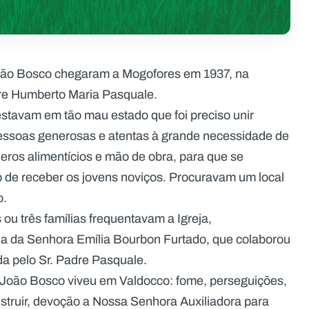
oão Bosco chegaram a Mogofores em 1937, na
re Humberto Maria Pasquale.
stavam em tão mau estado que foi preciso unir
essoas generosas e atentas à grande necessidade de
neros alimentícios e mão de obra, para que se
o de receber os jovens noviços. Procuravam um local
o.
ou três famílias frequentavam a Igreja,
a da Senhora Emília Bourbon Furtado, que colaborou
a pelo Sr. Padre Pasquale.
 João Bosco viveu em Valdocco: fome, perseguições,
nstruir, devoção a Nossa Senhora Auxiliadora para