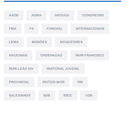
AADB
ADMA
AROUCA
CONGRESSO
FMA
FS
FUNCHAL
INTERNACIONAIS
LEMA
MISSÕES
MOGOFORES
NACIONAIS
ORDENACAO
PAPA FRANCISCO
PAPA LEÃO XIV
PASTORAL JUVENIL
PROVINCIAL
REITOR-MOR
RM
SALESIANOS
SDB
SSCC
VDB