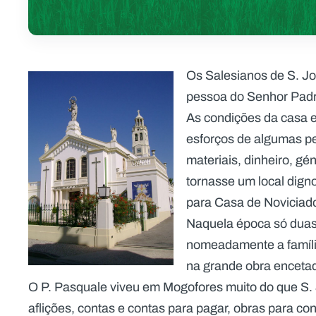
Os Salesianos de S. J
pessoa do Senhor Pad
As condições da casa e
esforços de algumas p
materiais, dinheiro, gé
tornasse um local dign
para Casa de Noviciad
Naquela época só duas 
nomeadamente a famíli
na grande obra encetad
O P. Pasquale viveu em Mogofores muito do que S.
aflições, contas e contas para pagar, obras para co