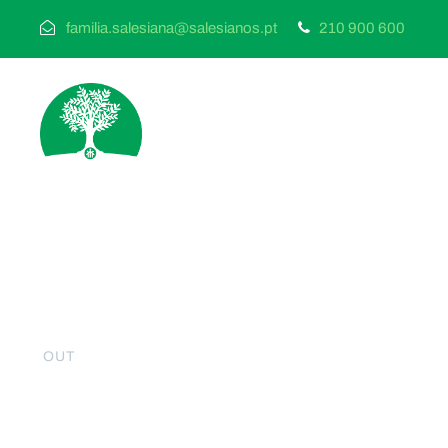
familia.salesiana@salesianos.pt
210 900 600
24
Centro local de S
OUT