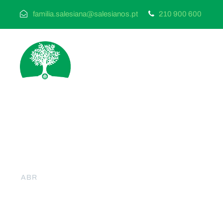
familia.salesiana@salesianos.pt
210 900 600
18
SSCC | Maria, a pe
ABR
SSCC