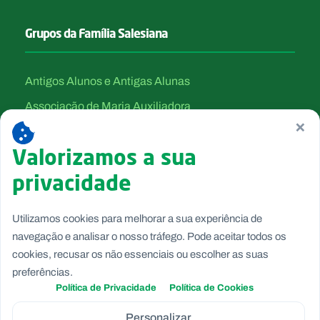
Grupos da Família Salesiana
Antigos Alunos e Antigas Alunas
Associação de Maria Auxiliadora
×
Canção Nova
Valorizamos a sua
Filhas de Maria Auxiliadora
privacidade
Salesianos Cooperadores
Salesianos de Dom Bosco
Utilizamos cookies para melhorar a sua experiência de
Voluntárias de Dom Bosco
navegação e analisar o nosso tráfego. Pode aceitar todos os
cookies, recusar os não essenciais ou escolher as suas
preferências.
Política de Privacidade
Política de Cookies
Personalizar