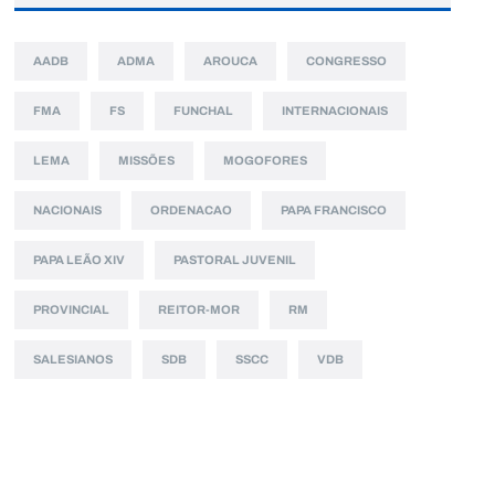
AADB
ADMA
AROUCA
CONGRESSO
FMA
FS
FUNCHAL
INTERNACIONAIS
LEMA
MISSÕES
MOGOFORES
NACIONAIS
ORDENACAO
PAPA FRANCISCO
PAPA LEÃO XIV
PASTORAL JUVENIL
PROVINCIAL
REITOR-MOR
RM
SALESIANOS
SDB
SSCC
VDB