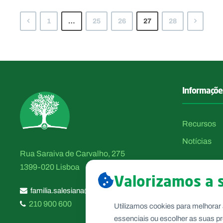
1
…
25
26
27
28
Informaçõe
Recursos
Notícias
Rua Saraiva de Carvalho, 275
1399-020 Lisboa
Valorizamos a 
familia.salesiana@salesianos.pt
210 900 600
Utilizamos cookies para melhorar 
essenciais ou escolher as suas pr