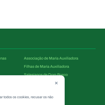
unas
Associação de Maria Auxiliadora
Filhas de Maria Auxiliadora
Salesianos de Dom Bosco
×
ar todos os cookies, recusar os não