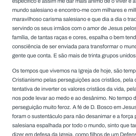
específico e assim me dar mais ânimo de o viver e 
mundo salesiano e encontro-me com milhares e milh
maravilhoso carisma salesiano e que dia a dia o tr
servindo os seus irmãos com o amor de Jesus pelo
família, de tantas raças e cores, espalha o bem te
consciência de ser enviada para transformar o mun
gente que conta. E são mais de trinta grupos unido
Os tempos que vivemos na Igreja de hoje, são tem
Cristianismo pelas perseguições aos cristãos, pela 
tentativa de inverter os valores cristãos da vida, p
nos pode levar ao medo e ao desânimo. No tempo d
perseguição muito feroz. A fé de D. Bosco em Jesu
foram o sustentáculo para não desanimar e a força pa
salesiana espalhada por todo o mundo, sinto que 
dizer em defesa da Igreja, como filhos de um Def