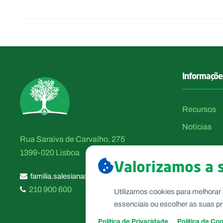
Informaçõe
Recursos
Notícias
Rua Saraiva de Carvalho, 275
1399-020 Lisboa
Valorizamos a 
familia.salesiana@salesianos.pt
210 900 600
Utilizamos cookies para melhorar 
essenciais ou escolher as suas pr
Política de Privacidade
Política de Co