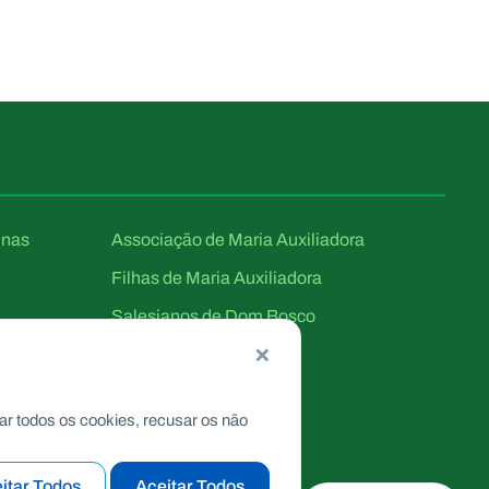
unas
Associação de Maria Auxiliadora
Filhas de Maria Auxiliadora
Salesianos de Dom Bosco
×
ar todos os cookies, recusar os não
itar Todos
Aceitar Todos