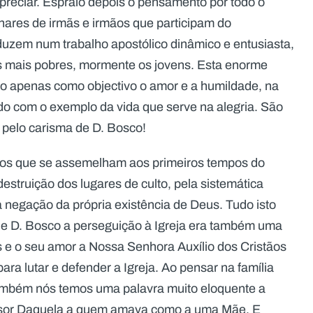
apreciar. Espraio depois o pensamento por todo o
ares de irmãs e irmãos que participam do
aduzem num trabalho apostólico dinâmico e entusiasta,
s mais pobres, mormente os jovens. Esta enorme
ndo apenas como objectivo o amor e a humildade, na
do com o exemplo da vida que serve na alegria. São
s pelo carisma de D. Bosco!
pos que se assemelham aos primeiros tempos do
destruição dos lugares de culto, pela sistemática
ela negação da própria existência de Deus. Tudo isto
e D. Bosco a perseguição à Igreja era também uma
s e o seu amor a Nossa Senhora Auxílio dos Cristãos
ra lutar e defender a Igreja. Ao pensar na família
também nós temos uma palavra muito eloquente a
ensor Daquela a quem amava como a uma Mãe, E