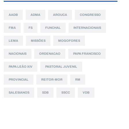
AADB
ADMA
AROUCA
CONGRESSO
FMA
FS
FUNCHAL
INTERNACIONAIS
LEMA
MISSÕES
MOGOFORES
NACIONAIS
ORDENACAO
PAPA FRANCISCO
PAPA LEÃO XIV
PASTORAL JUVENIL
PROVINCIAL
REITOR-MOR
RM
SALESIANOS
SDB
SSCC
VDB