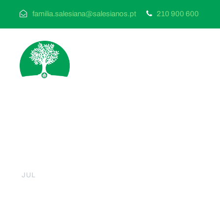
familia.salesiana@salesianos.pt
210 900 600
27
FS | Gente que con
JUL