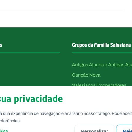
s
Grupos da Família Salesiana
Antigos Alunos e Antigas Al
Canção Nova
Salesianos Cooperadores
Voluntárias de Dom Bosco
sua privacidade
a sua experiência de navegação e analisar o nosso tráfego. Pode aceit
eferências.
Personalizar
Reje
okies