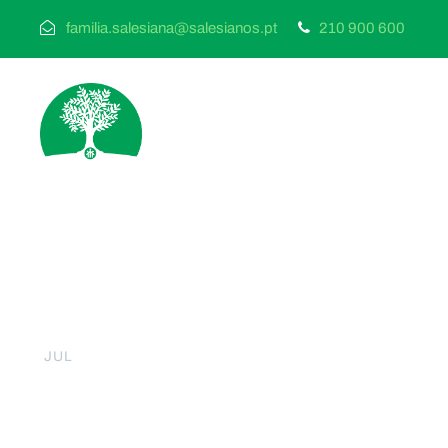
familia.salesiana@salesianos.pt
210 900 600
25
FMA | Rezar pelas
JUL