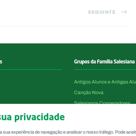
SEGUINTE
s
Grupos da Família Salesiana
Antigos Alunos e Antigas Al
Canção Nova
Salesianos Cooperadores
Voluntárias de Dom Bosco
sua privacidade
a sua experiência de navegação e analisar o nosso tráfego. Pode aceit