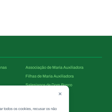
unas
Associação de Maria Auxiliadora
Filhas de Maria Auxiliadora
Salesianos de Dom Bosco
×
ar todos os cookies, recusar os não