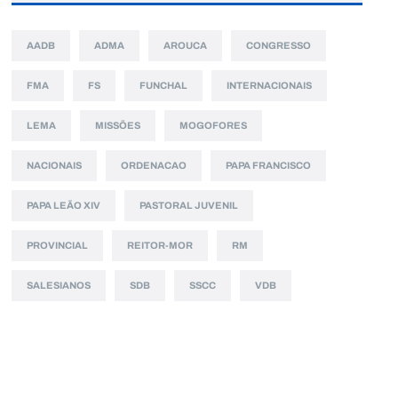
AADB
ADMA
AROUCA
CONGRESSO
FMA
FS
FUNCHAL
INTERNACIONAIS
LEMA
MISSÕES
MOGOFORES
NACIONAIS
ORDENACAO
PAPA FRANCISCO
PAPA LEÃO XIV
PASTORAL JUVENIL
PROVINCIAL
REITOR-MOR
RM
SALESIANOS
SDB
SSCC
VDB