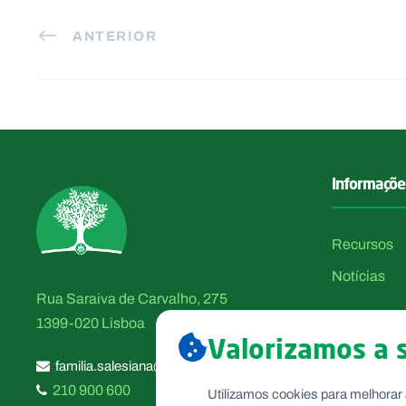
ANTERIOR
Informaçõe
Recursos
Notícias
Rua Saraiva de Carvalho, 275
1399-020 Lisboa
Valorizamos a 
familia.salesiana@salesianos.pt
210 900 600
Utilizamos cookies para melhorar 