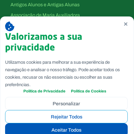
Antigos Alunos e Antigas Alunas
Associação de Maria Auxiliadora
×
Canção Nova
Valorizamos a sua
Filhas de Maria Auxiliadora
privacidade
Salesianos Cooperadores
Salesianos de Dom Bosco
Utilizamos cookies para melhorar a sua experiência de
Voluntárias de Dom Bosco
navegação e analisar o nosso tráfego. Pode aceitar todos os
cookies, recusar os não essenciais ou escolher as suas
preferências.
Política de Privacidade
Política de Cookies
Personalizar
Rejeitar Todos
Copyright © Fundação Salesianos
Canal de Denúncia Interno
|
Politica de Privacidade
|
Politica
Aceitar Todos
de Cookies
|
Termos e Condições