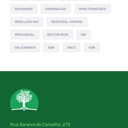
NACIONAIS
ORDENACAO
PAPA FRANCISCO
PAPA LEÃO XIV
PASTORAL JUVENIL
PROVINCIAL
REITOR-MOR
RM
SALESIANOS
SDB
SSCC
VDB
Rua Saraiva de Carvalho, 275